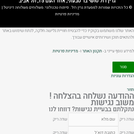
גרין רול סושי בר טבעוני, אחד העם 15, תל אביב
© כל הזכויות שמורות למסעדת
גרין רול
. פיתוח טכנולוגי:
משלוחים
משלוחה דיגיטל
|
מדיניות פרטיות
האתר שלנו משתמש בקוקיז כדי להבטיח חוויית גלישה חלקה, לנתח שימוש באתר
ולהתאים תוכן ושירותים אישיים עבורך.
למידע נוסף עייני ב-
תקנון האתר
ו-
מדיניות פרטיות
.
סגור
הגדרות עוגיות
חזור
ההודעה נשלחה בהצלחה !
משוב נגישות
נתקלתם בבעיית נגישות? דווחו לנו
שדה ריק
שדה ריק
שדה ריק
שדה ריק