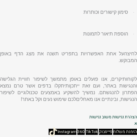
סימון קישורים וכותרות
·
הוספת תיאור לתמונות
·
לחיצהעל אחת האפשרויות בתפריט תשנה את מצג הדף באופן
המבוקש.
לקוחותיקרים, אנו פועלים באופן מתמשך לשיפור חוויית הגלישה
והנגישות באתר, ועם זאת ייתכןותיתקלו בדפים אשר טרם נמצא
הפתרון להנגשתם
.
נמשיך להשקיע באמצעים טכנולוגיים לשיפור
הנגישות, ובינתיים אנו מאחליםלכם שימוש נעים וקל באתר!
הצהרת נגישות
משוב נגישות
✕
הזמנת משלוח
פייסבוק
TikTok
360
Instagram